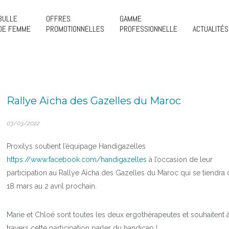
BULLE
OFFRES
GAMME
DE FEMME
PROMOTIONNELLES
PROFESSIONNELLE
ACTUALITÉS
Rallye Aïcha des Gazelles du Maroc
03/03/2022
Proxilys soutient l’équipage Handigazelles
https://www.facebook.com/handigazelles
à l’occasion de leur
participation au Rallye Aïcha des Gazelles du Maroc qui se tiendra
18 mars au 2 avril prochain.
Marie et Chloé sont toutes les deux ergothérapeutes et souhaitent 
travers cette participation parler du handicap !