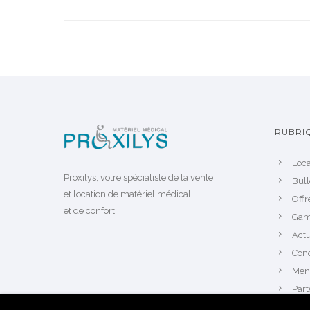
RUBRI
Loca
Proxilys, votre spécialiste de la vente
Bul
et location de matériel médical
Offr
et de confort.
Gam
Actu
Cond
Ment
Part