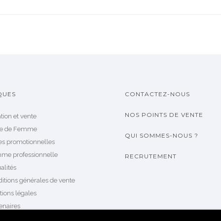
QUES
CONTACTEZ-NOUS
NOS POINTS DE VENTE
tion et vente
le de Femme
QUI SOMMES-NOUS ?
es promotionnelles
me professionnelle
RECRUTEMENT
alités
itions générales de vente
ions légales
enaires