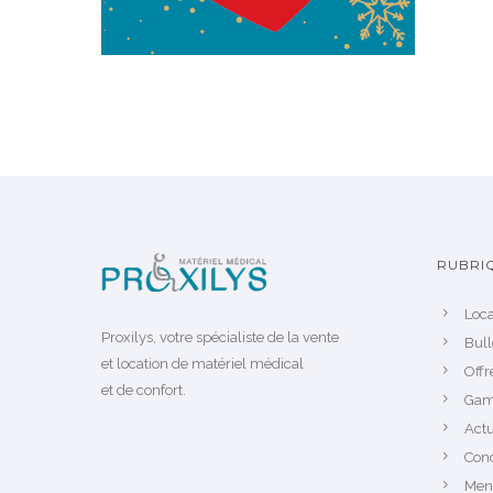
RUBRI
Loca
Proxilys, votre spécialiste de la vente
Bul
et location de matériel médical
Offr
et de confort.
Gam
Actu
Cond
Ment