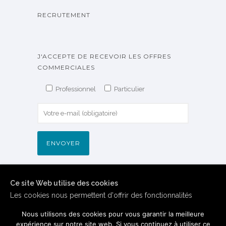
RECRUTEMENT
J'ACCEPTE DE RECEVOIR LES OFFRES
COMMERCIALES
Professionnel
Particulier
Ce site Web utilise des cookies
Les cookies nous permettent d'offrir des fonctionnalités
relatives aux médias sociaux et d'analyser notre trafic.
Nous utilisons des cookies pour vous garantir la meilleure
Vous consentez à nos cookies si vous continuez à utiliser
expérience sur notre site web. Si vous continuez à utiliser ce